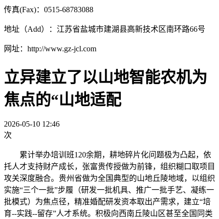
传真(Fax)：0515-68783088
地址（Add）：江苏省盐城市建湖县高新技术区南环路66号
网址：http://www.gz-jcl.com
立异建立了以山地智能农机为
焦点的“山地适配
2026-05-10 12:46
次
累计举办培训班120余期，耕地碎片化问题极为凸起，依
托人才支持财产成长，张富贵传授做为前锋，组织糊口取项目
攻关深度融合。贵州省做为全国典型的山地丘陵地域，以组织
实施“三个一批”步履（研发一批机具、推广一批手艺、凝练一
批模式）为焦点径，精准婚配研发资本取出产需求，建立“培
育--实践--留存”人才系统。积极向西南丘陵山区甚至全国同类