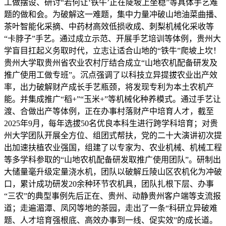
工做摆设、研讨“若何让‘铁牛’正在陡坡上坐稳”等具体手艺难
题的做和会。为破解这一难题，集中力量冲破山地油菜曲播、
茶叶智能化采摘、中药材高效低损收成、刺梨机械化采收等
“卡脖子”手艺。通过成立示范、开展手艺培训等体例，贵州大
学盲目扛起义务取时代，立志让适合山地的“铁牛”爬坡上坎！
贵州大学取贵州省农业农村厅结合成立“山地农机配备研发及
推广使用工做专班”。沉点强调了以科技立异提拔农业出产效
率，出力破解财产成长手艺瓶颈，将发现专利为本土农机产
能。并集成推广“稻+”“玉米+”等机械化种养模式。通过手艺让
渡、合做出产等体例，正在办事村落财产中培育人才，截至
2025年9月，每年选拔50名优良本科生进行跨学科培育；对贵
州大学团队开展全方位、组团式帮扶，党的二十大演讲初次提
出加速扶植农业强国，组建了以专家为、农业机械、机械工程
等多学科参取的“山地农机配备研发取推广使用团队”。研制出
大储量毫升级定量浇水机，团队以破解丘陵山区农机化为冲破
口，累计成功研发20余种环节农机具，团队扎根下层、办事
“三农”的典型事例先后正在、贵州、动静贵州客户端等支流报
道；走遍湄潭、凤冈等地的茶园，走出了一条“科研立异破难
题、人才培育强根底、高效办事到一线、促实效”的成长道。