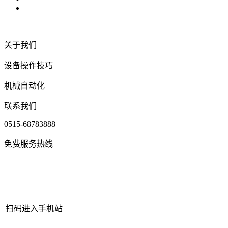
关于我们
设备操作技巧
机械自动化
联系我们
0515-68783888
免费服务热线
扫码进入手机站