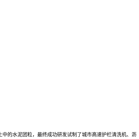
中的水泥团粒，最终成功研发试制了城市高速护栏清洗机、沥