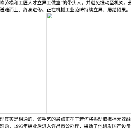
冠峰劳模和工匠人才立异工做室”的带头人，并避免振动至机架。
送难而上、终身进修。正在机械工业范畴持续立异、屡结硕果。
层道理其实是相通的，该手艺的最点正在于若何将振动取搅拌无效
题，1995年结业后进入许昌市公办理，果断了他研发国产设备