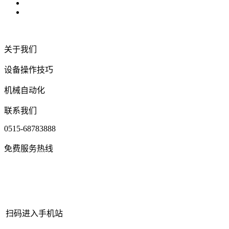
关于我们
设备操作技巧
机械自动化
联系我们
0515-68783888
免费服务热线
扫码进入手机站