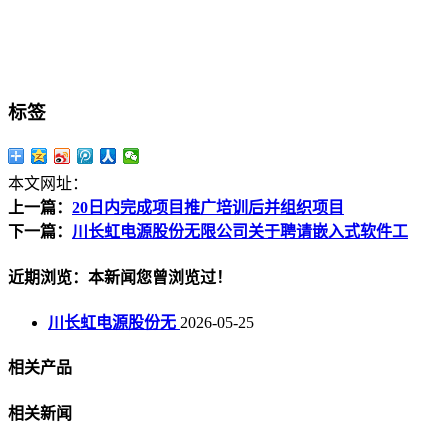
标签
本文网址：
上一篇：
20日内完成项目推广培训后并组织项目
下一篇：
川长虹电源股份无限公司关于聘请嵌入式软件工
近期浏览：本新闻您曾浏览过！
川长虹电源股份无
2026-05-25
相关产品
相关新闻