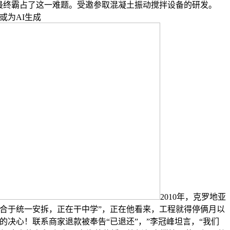
最终霸占了这一难题。受邀参取混凝土振动搅拌设备的研发。
或为AI生成
2010年，克罗地亚
融合于统一安拆，正在干中学”，正在他看来，工程就得停俩月以
的决心！联系商家退款被奉告“已退还”，”李冠峰坦言，“我们