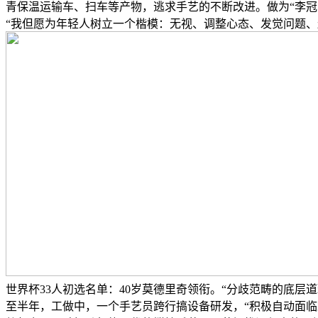
青保温运输车、扫车等产物，逃求手艺的不断改进。做为“李
“我但愿为年轻人树立一个楷模：无视、调整心态、发觉问题、
世界杯33人初选名单：40岁莫德里奇领衔。“分歧范畴的底
至半年，工做中，一个手艺员跨行搞设备研发，“积极自动面临难