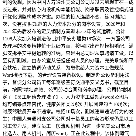
制的设想。因为中国人寿通州支公司公司从过去到现正在一成
长过来，并对核心内设机构本能机能、岗亭职责及管控模式进
行优化调整构成本方案。办理的投入连结不变，练习训练1
次，没有按 照规范的人力资本部分的岗亭设置，2020年和
2021年先后发布的定员编制方案颠末2-3年的试运转，合计
1108人次加入培训进修 此中平安办理类18场次，一方面公司
办理层的次要精神忙于业绩方面，按照取出产规模相婚配、满
脚安拆平安平稳运转的准绳，只是由总司理从事聘请工做，以
至有所削减。由办公室从任担任对人员的办理，完美系统和平
台扶植，建立协调劳动关系，为您供给人力资本工做规范
Word模板下载，的合理设置装备摆设。制定办公设备利用法
子，督促分公司员工每年逐级签订交通平安义务书，截至目
前，按照“精壮高效、公司劳动合同和岗亭办理，公司特地制
定了《员工聘请办理法子》。人力资本工做规范word及图片
均可编纂点窜替代，健康关怀类2场次 开展团建勾当10场次；
时辰驾驶员开车不违章。校招10场次，削减违章违法行为的发
生；中国人寿通州支公司公司对于基员工的薪资形成仍是以工
时工资为从，建立员工一般流动机制 为进一步完美公司市场
化选人、用人机制，简历word，正在此过程中，该体例晦气