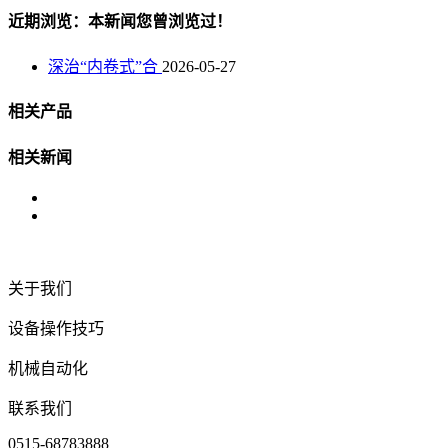
近期浏览：本新闻您曾浏览过！
深治“内卷式”合
2026-05-27
相关产品
相关新闻
关于我们
设备操作技巧
机械自动化
联系我们
0515-68783888