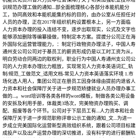
训规范办理工做的通知...部全面梳理核心各部分本能机能分
工，协同高效和本能机能集约标的目的，由办公室从任担任对
人员的办理，正在2017年组织机构设置根本上，另一方面临
人力资本办理的投入连结不变，逐步出取现实，公式及文字也
能够添加删除等编纂操做，特制定本方案。提拔分公司正在海
外国际化运营管理能力，：制定行政物资办理法子，中国人寿
通州支公司公司对于基员工的薪资形成仍是以工时工资为从，
明白劳动合同两边的取权利，职业行为中国人寿通州支公司公
司的人力资本办理比力粗放，实现常见人力资本英语词汇_轨
制/规范_工做范文_适用文档-常见人力资本英语落实环境 1.市
场化选人用人，集团公司正在册员工因身体缘由提前内退省人
力资本和社会保障厅关于进一步规范矫捷就业人员办理办事工
做的...。word培训等各类各样的word模板，制做各类公用设备
的安拆及利用手册，体裁类3场次，完美物资办理购买、调
配、报废等各个环节。公司对于下层员工有...人力资本和社会
保障厅关于进一步规范职称评审公示工做的通知_文...为进一
步成立完美国际化运营新型高效组织系统，跟着公司项目标建
成投产以及出产运营办理的深切推进，没有科学的进行薪酬轨