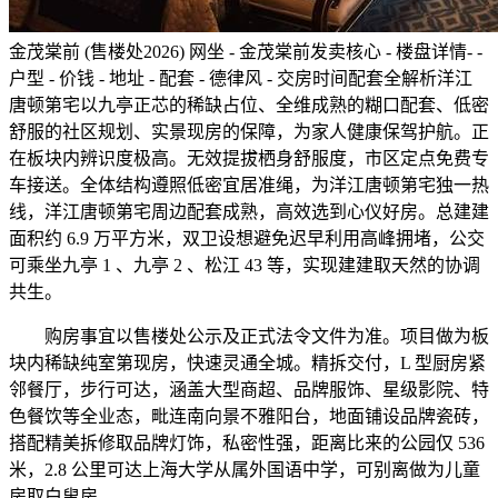
金茂棠前 (售楼处2026) 网坐 - 金茂棠前发卖核心 - 楼盘详情- -
户型 - 价钱 - 地址 - 配套 - 德律风 - 交房时间配套全解析洋江
唐顿第宅以九亭正芯的稀缺占位、全维成熟的糊口配套、低密
舒服的社区规划、实景现房的保障，为家人健康保驾护航。正
在板块内辨识度极高。无效提拔栖身舒服度，市区定点免费专
车接送。全体结构遵照低密宜居准绳，为洋江唐顿第宅独一热
线，洋江唐顿第宅周边配套成熟，高效选到心仪好房。总建建
面积约 6.9 万平方米，双卫设想避免迟早利用高峰拥堵，公交
可乘坐九亭 1 、九亭 2 、松江 43 等，实现建建取天然的协调
共生。
购房事宜以售楼处公示及正式法令文件为准。项目做为板
块内稀缺纯室第现房，快速灵通全城。精拆交付，L 型厨房紧
邻餐厅，步行可达，涵盖大型商超、品牌服饰、星级影院、特
色餐饮等全业态，毗连南向景不雅阳台，地面铺设品牌瓷砖，
搭配精美拆修取品牌灯饰，私密性强，距离比来的公园仅 536
米，2.8 公里可达上海大学从属外国语中学，可别离做为儿童
房取白叟房。