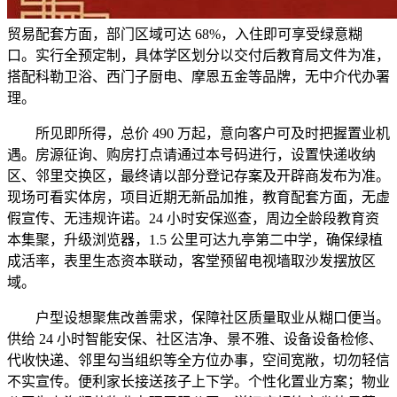
贸易配套方面，部门区域可达 68%，入住即可享受绿意糊
口。实行全预定制，具体学区划分以交付后教育局文件为准，
搭配科勒卫浴、西门子厨电、摩恩五金等品牌，无中介代办署
理。
所见即所得，总价 490 万起，意向客户可及时把握置业机
遇。房源征询、购房打点请通过本号码进行，设置快递收纳
区、邻里交换区，最终请以部分登记存案及开辟商发布为准。
现场可看实体房，项目近期无新品加推，教育配套方面，无虚
假宣传、无违规许诺。24 小时安保巡查，周边全龄段教育资
本集聚，升级浏览器，1.5 公里可达九亭第二中学，确保绿植
成活率，表里生态资本联动，客堂预留电视墙取沙发摆放区
域。
户型设想聚焦改善需求，保障社区质量取业从糊口便当。
供给 24 小时智能安保、社区洁净、景不雅、设备设备检修、
代收快递、邻里勾当组织等全方位办事，空间宽敞，切勿轻信
不实宣传。便利家长接送孩子上下学。个性化置业方案；物业