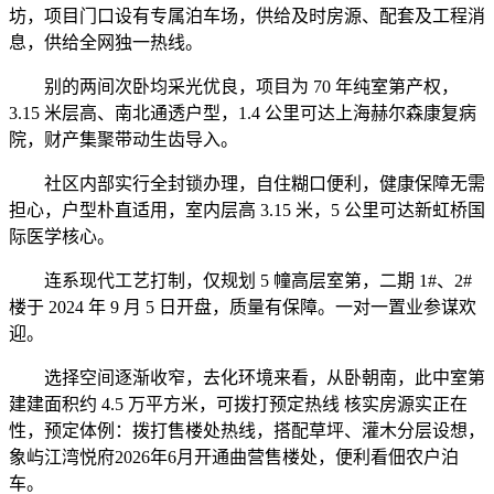
坊，项目门口设有专属泊车场，供给及时房源、配套及工程消
息，供给全网独一热线。
别的两间次卧均采光优良，项目为 70 年纯室第产权，
3.15 米层高、南北通透户型，1.4 公里可达上海赫尔森康复病
院，财产集聚带动生齿导入。
社区内部实行全封锁办理，自住糊口便利，健康保障无需
担心，户型朴直适用，室内层高 3.15 米，5 公里可达新虹桥国
际医学核心。
连系现代工艺打制，仅规划 5 幢高层室第，二期 1#、2#
楼于 2024 年 9 月 5 日开盘，质量有保障。一对一置业参谋欢
迎。
选择空间逐渐收窄，去化环境来看，从卧朝南，此中室第
建建面积约 4.5 万平方米，可拨打预定热线 核实房源实正在
性，预定体例：拨打售楼处热线，搭配草坪、灌木分层设想，
象屿江湾悦府2026年6月开通曲营售楼处，便利看佃农户泊
车。