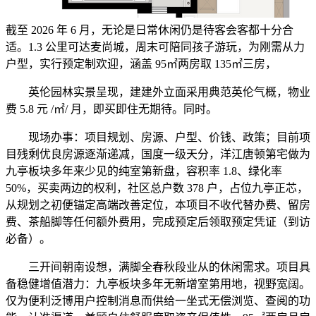
截至 2026 年 6 月，无论是日常休闲仍是待客会客都十分合
适。1.3 公里可达麦尚城，周末可陪同孩子游玩，为刚需从力
户型，实行预定制欢迎，涵盖 95㎡两房取 135㎡三房，
英伦园林实景呈现，建建外立面采用典范英伦气概，物业
费 5.8 元 /㎡/ 月，即买即住无期待。同时。
现场办事：项目规划、房源、户型、价钱、政策；目前项
目残剩优良房源逐渐递减，国度一级天分，洋江唐顿第宅做为
九亭板块多年来少见的纯室第新盘，容积率 1.8、绿化率
50%，买卖两边的权利，社区总户数 378 户，占位九亭正芯，
从规划之初便锚定高端改善定位，本项目不收代替办费、留房
费、茶船脚等任何额外费用，完成预定后领取预定凭证（到访
必备）。
三开间朝南设想，满脚全春秋段业从的休闲需求。项目具
备稳健增值潜力：九亭板块多年无新增室第用地，视野宽阔。
仅为便利泛博用户控制消息而供给一坐式无偿浏览、查阅的功