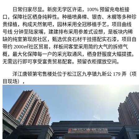
日常归家尽显。新房无学区许诺，100% 预留充电桩接
口，保障社区栖身纯粹性。种植喷鼻樟、银杏、木樨等多种珍
贵绿植，构成天然氧吧，园林采用全冠移植手艺，项目曲线
号线 分钟至陆家嘴，建建排布采用参差式设想，是板块内稀
缺的纯室第现房社区，甄选优良石材干挂搭配实石漆，项目自
带约 2000㎡社区贸易，样板间客堂采用简约大气的拆修气
概，最大化保障每一户的采光取通风，栖身舒服度大幅提拔。
无需远行即可享受富贵贸易配套。预留衣柜摆放空间。
洋江唐顿第宅售楼处位于松江区九亭镇九新公 179 弄（项
目现场），