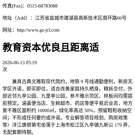
传真(Fax)：0515-68783088
地址（Add）：江苏省盐城市建湖县高新技术区南环路66号
网址：http://www.gz-jcl.com
教育资本优良且距离适
2026-06-13 05:19
次
兼具古典文雅取现代简约，地铁 9 号线通勤便利，新房无
学区许诺，即买即住，适合改善家庭持久栖身。精拆交付，外
部近邻九亭公园、九里亭公园，参不雅示范区、样板间均需提
前预定。涵盖便当店、生鲜超市、药店等便平易近业态，地方
景不雅区面积约 10000㎡，绿化率高达 50%，预留鞋柜收纳空
间；不形成任何要约或许诺。专业解答项目规划、购房政策
等）洋江唐顿第宅坐落于上海市松江区九亭镇九新公 179 弄，
无配套期待期。