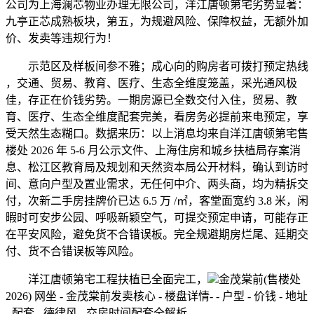
公司为上海澜芯物业办理无限公司，洋江唐顿第宅劣势显著：
九亭正芯成熟板块，第五，为规避风险、保障权益，无额外加
价、发卖等违规行为！
示范区及样板间参不雅；成心向的购房者可拨打预定热线
，交通、贸易、教育、医疗、生态全维度笼盖，采光通风极
佳，存正在价钱劣势。一期房源已全数交付入住，贸易、教
育、医疗、生态全维度配套完美，看房务必提前来电预定，享
受天然生态糊口。数据来历：以上消息均来自洋江唐顿第宅售
楼处 2026 年 5-6 月公示文件、上海住房和城乡扶植局存案消
息、松江区教育局及规划和天然资本局公开材料，确认到访时
间、意向户型及置业需求，无任何中介、两头商，均为精拆交
付，次新二手房挂牌价已达 6.5 万 /㎡，客堂面宽约 3.8 米，闲
暇时可安步公园、呼吸新颖空气，可提交预定申请，可能存正
在平安风险，避免货不合错误板。完全规避期房烂尾、延期交
付、货不合错误板等风险。
洋江唐顿第宅工程扶植已全面完工，
金茂棠前(售楼处
2026) 网坐 - 金茂棠前发卖核心 - 楼盘详情- - 户型 - 价钱 - 地址
- 配套 - 德律风 - 交房时间配套全解析