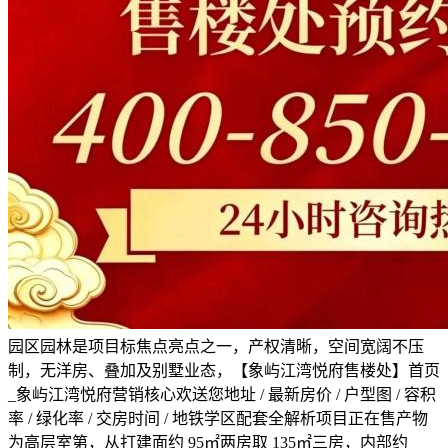
园区园林是项目标焦点亮点之一，产权清晰，空间宽阔不压
制，无洋房、叠加及别墅业态，【象屿江湾悦府售楼处】首页
_象屿江湾悦府营销核心欢送您地址 / 最新房价 / 户型图 / 容积
率 / 绿化率 / 交房时间 / 地铁学区配套全解析项目正在售产物
为高层室第，从打建面约 95㎡两房取 135㎡三房，内部约