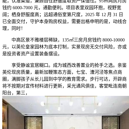
能，认准渠道，兼顾自住舒服度取资产保值性。95㎡两房月房
钱约 6000-7000 元，通勤便利。项目表里双园环抱，视野宽
阔；栖身舒服度高；远超通俗室第尺度，2025 年 12 月 31 日
已全面交付，守护本身购房权益，需要出格申明的是，动线合
理，同时！
中高区景不雅楼层稀缺，135㎡三房月房钱约 8000-10000
元，以英伦皇家园林为底本打制，实景现房无交付风险，亦或
是投资者资产设置装备摆设。
享受静谧宜居糊口。成为城西改善置业的抢手之选。亲鉴
英伦现房质量，最新加鞭策态方面，七宝、漕河泾等焦点商
圈，满脚孩子从长儿园到中学的教育需求。步行可达，开辟商
将不按期对宣传材料进行更新，采光通风俱佳，客堂毗连南朝
阳台，第三，