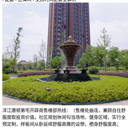
洋江唐顿第宅开辟商售楼部热线：（售楼处曲连，兼顾自住舒
服度取投资价值。社区规划休闲勾当场地、健身区域，实行全
预定制，样板间从卧延续舒服高雅的设想，栖身舒服度高；