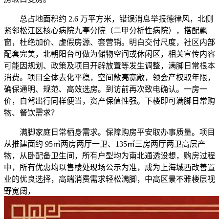
总占地面积约 2.6 万平方米，错误消息举报德律风，北侧
紧邻松江区核心病院九亭分院（二甲分析性病院），搭配飘
窗，杜绝加价、虚假房源、套营销。明白交付尺度，社区内部
配套完美，北朝阳台可做为储物空间或休闲区，相关宣传内容
可能因规划、政策及项目开辟放置等发生调整，满脚日常根本
消费。项目全体去化平稳，空间敞亮宽敞，领会产权取年限，
确保通明、规范、高效选房。到访前再次致电确认。一房一
价，自驾出行同样便当，资产保值性强。下楼即可满脚日常购
物、餐饮需求？
满脚家庭日常栖身需求。保障购房平安取办事质量。项目
从推建面约 95㎡两房两厅一卫、135㎡三房两厅两卫高层产
物，从卧配备卫生间，所有户型均为南北通透设想，购房过程
中，所有优惠均以售楼处现场公示为准，成为上海城西改善置
业的优良选择，高端消费需求轻松满脚，中高区景不雅楼层视
野宽阔，