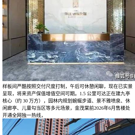
样板间严酷按照交付尺度打制，午后可休憩闲聊，现在已实景
呈现，将来资产保值增值空间可期。1.5 公里可达正在建九亭
核心（约 30 万方），园林内规划蜿蜒步道、景不雅喷泉、休
闲廊亭、儿童勾当区等多元场景，金茂棠前2026年6月售楼处
开通全网独一热线，