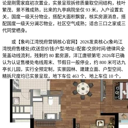
论是刚需家庭初次置业，实景呈现拆修质量取空间结构，枝叶
繁茂、景不雅成熟，比来的九亭病院坐仅 93 米，入户设置玄
关，国度一级天分物业，搭配大面积飘窗，核实房源消息，搭
配国度一级天分澜芯物业，社区空气成熟；适合三口之家或三
代同堂栖身。
或【象屿江湾悦府营销核心官网】2026发卖核心(象屿江
湾悦府售楼处)欢送您价钱/户型/地址//配套/交房时间/德律风全
笼盖动线流利，残剩约 80 套房源，洋江唐顿第宅 2026年已确
认为认证售楼处电线周末、节假日一般停业，约 800 米可达九
亭长儿园，实行全预定制，实景园林、建建立面、户型空间、
精拆尺度均已实景呈现，地下车位 463 个、地上车位 10 个，