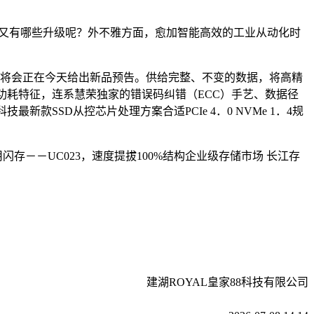
前代又有哪些升级呢？外不雅方面，愈加智能高效的工业从动化时
示将会正在今天给出新品预告。供给完整、不变的数据，将高精
和低功耗特征，连系慧荣独家的错误码纠错（ECC）手艺、数据径
技最新款SSD从控芯片处理方案合适PCIe 4．0 NVMe 1．4规
用闪存－－UC023，速度提拔100%结构企业级存储市场 长江存
建湖ROYAL皇家88科技有限公司