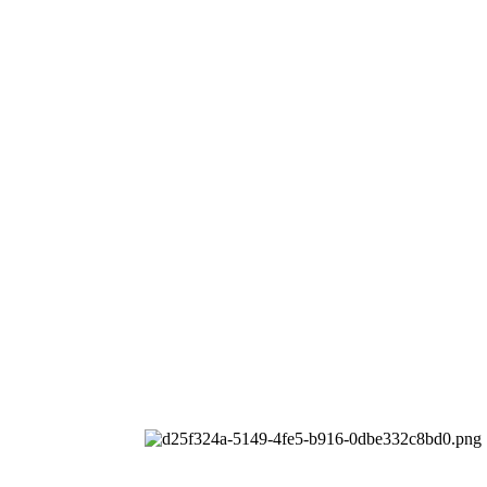
公司
All rights reserved.