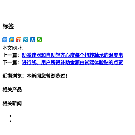
标签
本文网址：
上一篇：
动减速器和自动辊齐心度每个扭转轴承的温度电
下一篇：
进行线、用户所得补助金额由试驾体验贴的点赞
近期浏览：本新闻您曾浏览过！
相关产品
相关新闻