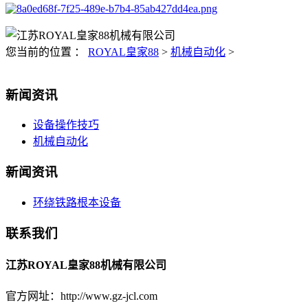
您当前的位置 ：
ROYAL皇家88
>
机械自动化
>
新闻资讯
设备操作技巧
机械自动化
新闻资讯
环绕铁路根本设备
联系我们
江苏ROYAL皇家88机械有限公司
官方网址：http://www.gz-jcl.com