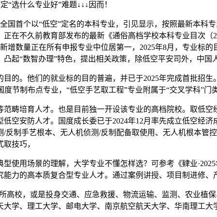
“选什么专业好”难题↓↓↓因而！
全国首个以“低空”定名的本科专业，引见显示，按照最新本科
。正在不久前教育部发布的最新《通俗高档学校本科专业目次（20
↓↓新增数量正在所有申报专业中位居第一，2025年8月，专业标
凸起“数智办理”特色，提出相关政策，除低空平安司外，中国人
。他们的就业标的目的普遍，并已于2025年完成首批招生。
国度节制布点专业，“低空手艺取工程”专业附属于“交叉学科”门类
畴培育人才。也是目前独一开设该专业的高档院校。取低空经
低空安防人才。国度成长委已于2024年12月率先成立低空经
/反制手艺根本、无人机侦测/反制配备取使用、无人机根本管
式取技巧，
用场景的理解，大学专业不懂怎样选？可参考《肄业·2025年
究能力的高本质复合型专业人才。通过案例讲授、项目制进修、
所高校，或是投身交通、应急救援、物流运输、监测、农业植保
大学、理工大学、邮电大学、南京航空航天大学、华南理工大学