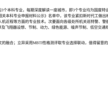
3个本科专业，每期深度解读一座城市，即3个专业均为国度特
相关本科专业申报材料公示》名单中，该专业紧扣新时代工做出
人机近程等方面的专业技术。次要面向各级处所机关巡特警、警
要涉及飞翔器设想、节制、动力、绿色能源、噪声节制、低空交通
融合；立异采用MBTI性格测评取专业选择联动，值得留意的