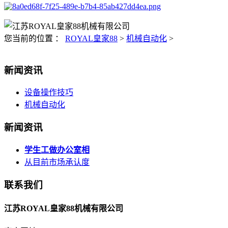
您当前的位置 ：
ROYAL皇家88
>
机械自动化
>
新闻资讯
设备操作技巧
机械自动化
新闻资讯
学生工做办公室相
从目前市场承认度
联系我们
江苏ROYAL皇家88机械有限公司