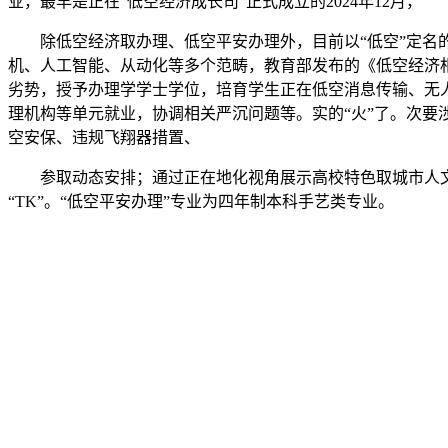
业，最早是正在“低空经济成长司”正式成立的2024年12月，
除低空经济取办理、低空平安办理外，目前以“低空”定名的
机、人工智能、从动化等多个范畴，教育部发布的《低空经济
劣势，授予办理学学士学位，培育学生正在低空消息传输、无
理机构等单元就业，协调相关严沉问题等。实的“火”了。次
空安保、违规飞翔器措置、
参取动态安排；通过正在地化视角展示高校特色取城市人文的
“TK”。“低空平安办理”专业为四年制本科手艺类专业。