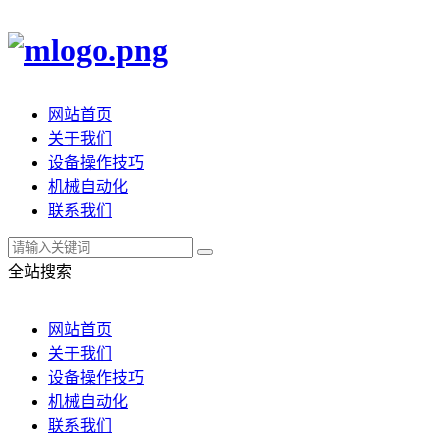
网站首页
关于我们
设备操作技巧
机械自动化
联系我们
全站搜索
网站首页
关于我们
设备操作技巧
机械自动化
联系我们