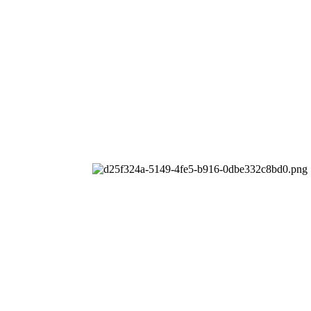
公司
All rights reserved.