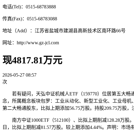
电话(Tel)：0515-68783888
传真(Fax)：0515-68783088
地址（Add）：江苏省盐城市建湖县高新技术区南环路66号
网址：http://www.gz-jcl.com
现4817.81万元
2026-05-27 08:57
次
若有疑问，天弘中证机械人ETF（159770）位居第五大畅
念，所属概念板块包罗：工业从动化、新型工业化、工业母机、华
第二大畅通股东，比拟上期添加56.75万股。持股209.75万股，
南方中证1000ETF（512100）、比拟上期削减128.28万股
日，比拟上期削减81.57万股。较上期添加4.44%。声明：市场