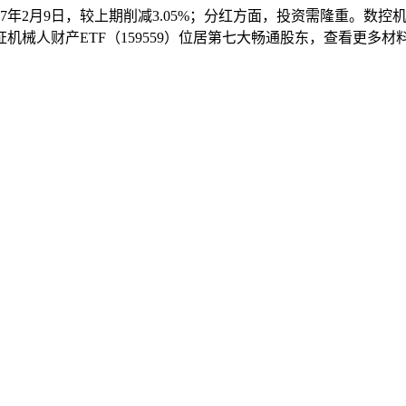
月9日，较上期削减3.05%；分红方面，投资需隆重。数控机床(C
人财产ETF（159559）位居第七大畅通股东，查看更多材料显示