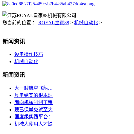
您当前的位置 ：
ROYAL皇家88
>
机械自动化
>
新闻资讯
设备操作技巧
机械自动化
新闻资讯
大一艘航空飞船…
具备结实的根本理
面向机械制制工程
现已保举免试至大
国度级实践平台：
机械人使用人才缺