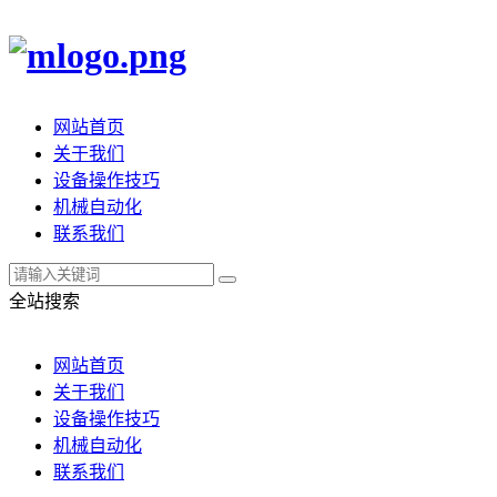
网站首页
关于我们
设备操作技巧
机械自动化
联系我们
全站搜索
网站首页
关于我们
设备操作技巧
机械自动化
联系我们