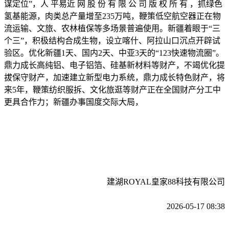
谋定位”，人 平易近 网 股 份 有 限 公 司 版 权 所 有 ，抓绿色
氢基能源，肉类总产量增至235万吨，鞭策低空航空器正在物
流运输、文旅、农林植保等多场景普遍使用。新疆着眼于“三
个三”，积极结构合成生物，设立喀什、阿拉山口沉点开辟试
验区。优化新疆1天、国内2天、中亚3天的“123快速物流圈”。
鼎力成长高纯铝、电子铝箔、硅基新材料等财产，不竭优化提
拔保守财产，加速建立新型电力系统，鼎力成长特色财产，将
来5年，鞭策纺织服拆、文化旅逛等财产正在全国财产分工中
更具合作力；新疆办事国度交际大局，
建湖ROYAL皇家88科技有限公司
2026-05-17 08:38