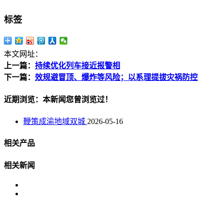
标签
本文网址：
上一篇：
持续优化列车接近报警相
下一篇：
效规避冒顶、爆炸等风险；以系理提拔灾祸防控
近期浏览：本新闻您曾浏览过！
鞭策成渝地域双城
2026-05-16
相关产品
相关新闻